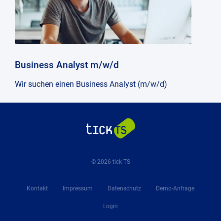
Präs
und
Konf
Business Analyst m/w/d
Wir suchen einen Business Analyst (m/w/d)
© 2026 tick-TS
Kontakt
Impressum
Datenschutz
Demo-Anfrage
Login