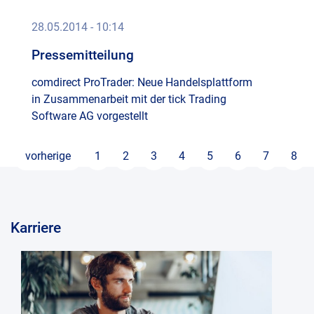
e-
Kont
Trad
28.05.2014 - 10:14
Ad-
Com
Hoc
Pressemitteilung
Imp
Moni
und
Repo
comdirect ProTrader: Neue Handelsplattform
Date
(cur
tick-
in Zusammenarbeit mit der tick Trading
TS
Software AG vorgestellt
Dire
Clou
Deal
vorherige
1
2
3
4
5
6
7
8
Dem
Fina
Anfr
Hau
Karriere
Logi
Stim
Rese