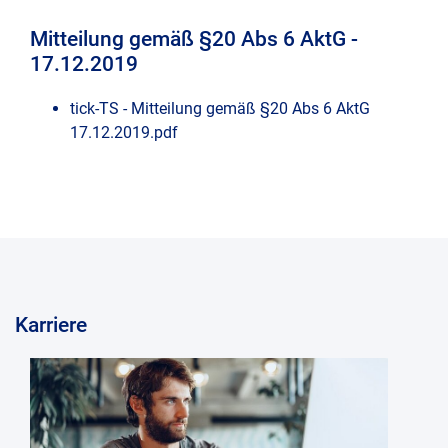
e-
Kont
Trad
Mitteilung gemäß §20 Abs 6 AktG -
Ad-
Com
17.12.2019
Hoc
Imp
Moni
und
tick-TS - Mitteilung gemäß §20 Abs 6 AktG
Repo
17.12.2019.pdf
Date
tick-
TS
Dire
Clou
Deal
Dem
Fina
Anfr
Hau
Karriere
Logi
Stim
(cur
Rese