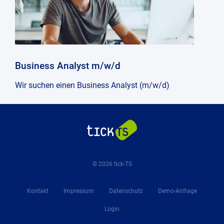
Präs
und
Konf
Business Analyst m/w/d
Wir suchen einen Business Analyst (m/w/d)
© 2026 tick-TS
Kontakt
Impressum
Datenschutz
Demo-Anfrage
Login