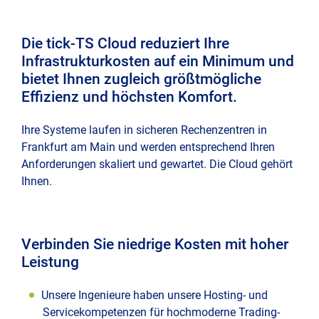
e-
Kont
Trad
Ad-
Die tick-TS Cloud reduziert Ihre
Com
Hoc
Imp
Moni
Infrastrukturkosten auf ein Minimum und
und
bietet Ihnen zugleich größtmögliche
Repo
Effizienz und höchsten Komfort.
Date
tick-
TS
Dire
Ihre Systeme laufen in sicheren Rechenzentren in
Clou
Deal
Frankfurt am Main und werden entsprechend Ihren
(cur
Anforderungen skaliert und gewartet. Die Cloud gehört
Dem
Ihnen.
Fina
Anfr
Hau
Logi
Verbinden Sie niedrige Kosten mit hoher
Leistung
Stim
Unsere Ingenieure haben unsere Hosting- und
Rese
Servicekompetenzen für hochmoderne Trading-