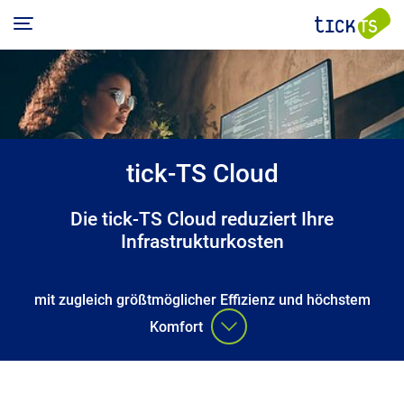
Skip to main content
Produkte
Solutions
tick-TS Cloud
zur
zur
Unternehmen
Übe
Übe
Die tick-TS Cloud reduziert Ihre
zur
Infrastrukturkosten
Übe
Karriere
mit zugleich größtmöglicher Effizienz und höchstem
News
TBM
Org
Komfort
Trad
Zahl
Plat
und
Refe
Investor Relations
Fakt