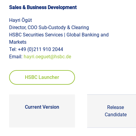
Sales & Business Development
Präs
und
Hayri Ögüt
Konf
Director, COO Sub-Custody & Clearing
HSBC Securities Services | Global Banking and
Markets
Tel: +49 (0)211 910 2044
Email:
hayri.oeguet@hsbc.de
HSBC Launcher
Current Version
Release
Candidate