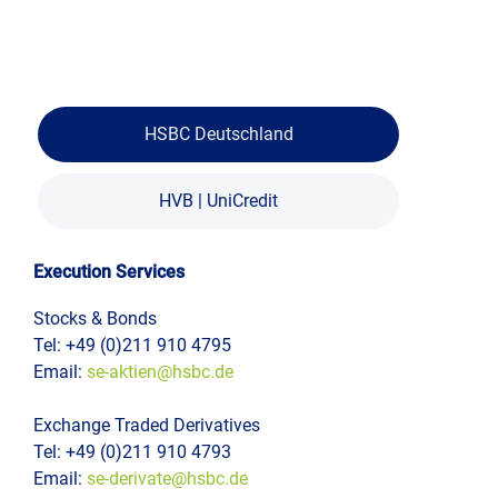
e-
Kont
Trad
Ad-
Com
Hoc
Imp
Moni
und
Repo
HSBC Deutschland
Date
tick-
TS
Dire
HVB | UniCredit
Clou
Deal
Execution Services
Dem
Fina
Anfr
Stocks & Bonds
Tel: +49 (0)211 910 4795
Hau
Logi
Email:
se-aktien@hsbc.de
(cur
Stim
Exchange Traded Derivatives
Tel: +49 (0)211 910 4793
Rese
Email:
se-derivate@hsbc.de