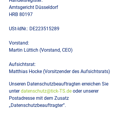
Handelsregister:
Amtsgericht Düsseldorf
Präs
HRB 80197
und
Konf
USt-IdNr.: DE223515289
Vorstand:
Martin Lüttich (Vorstand, CEO)
Aufsichtsrat:
Matthias Hocke (Vorsitzender des Aufsichtsrats)
Unseren Datenschutzbeauftragten erreichen Sie
unter
datenschutz@tick-TS.de
oder unserer
Postadresse mit dem Zusatz
„Datenschutzbeauftragter“.