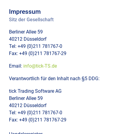
e-
Kont
Trad
Impressum
Ad-
Com
Sitz der Gesellschaft
Hoc
Imp
Moni
und
(cur
Berliner Allee 59
Repo
40212 Düsseldorf
Date
tick-
Tel: +49 (0)211 781767-0
TS
Dire
Fax: +49 (0)211 781767-29
Clou
Deal
Email:
info@tick-TS.de
Dem
Fina
Verantwortlich für den Inhalt nach §5 DDG:
Anfr
tick Trading Software AG
Hau
Berliner Allee 59
Logi
40212 Düsseldorf
Stim
Tel: +49 (0)211 781767-0
Fax: +49 (0)211 781767-29
Rese