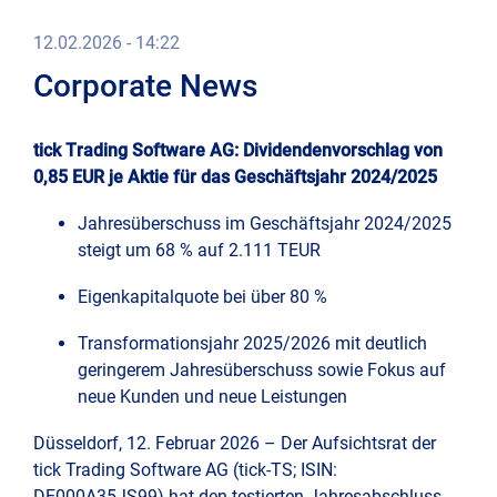
e-
Kont
Trad
12.02.2026 - 14:22
Ad-
Com
Hoc
Corporate News
Imp
Moni
und
Repo
tick Trading Software AG: Dividendenvorschlag von
Date
(cur
tick-
0,85 EUR je Aktie für das Geschäftsjahr 2024/2025
TS
Dire
Clou
Deal
Jahresüberschuss im Geschäftsjahr 2024/2025
steigt um 68 % auf 2.111 TEUR
Dem
Fina
Eigenkapitalquote bei über 80 %
Anfr
Transformationsjahr 2025/2026 mit deutlich
Hau
Logi
geringerem Jahresüberschuss sowie Fokus auf
neue Kunden und neue Leistungen
Stim
Düsseldorf, 12. Februar 2026 – Der Aufsichtsrat der
tick Trading Software AG (tick-TS; ISIN:
Rese
DE000A35JS99) hat den testierten Jahresabschluss