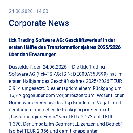
e-
Kont
Trad
24.06.2026 - 14:00
Ad-
Com
Hoc
Corporate News
Imp
Moni
und
Repo
tick Trading Software AG: Geschäftsverlauf in der
Date
(cur
tick-
ersten Hälfte des Transformationsjahres 2025/2026
TS
Dire
über den Erwartungen
Clou
Deal
Düsseldorf, den 24.06.2026 – Die tick Trading
Dem
Software AG (tick-TS AG; ISIN: DE000A35JS99) hat im
Fina
Anfr
ersten Halbjahr des Geschäftsjahres 2025/2026 TEUR
3.914 umgesetzt. Dies entspricht einem Rückgang um
Hau
16,7 %gegenüber dem Vorjahreszeitraum. Wesentlicher
Logi
Grund war der Verlust des Top-Kunden im Vorjahr und
der damit einhergehende Rückgang im Segment
Stim
„Lastabhängige Erlöse“ von TEUR 2.173 auf TEUR
1.370. Der Umsatz im Segment „Lizenzen und Betrieb“
Rese
lag bei TEUR 2.356 und damit knapp unter