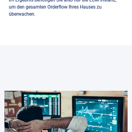
um den gesamten Orderflow Ihres Hauses zu
Präs
überwachen.
und
Konf