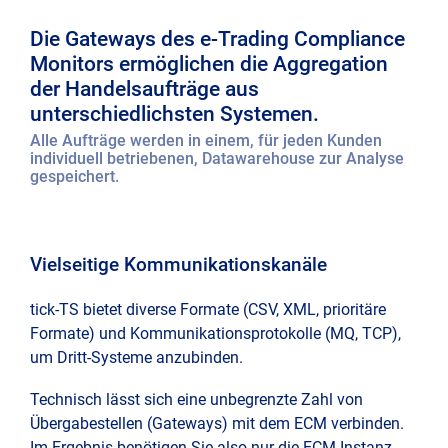
e-
Kont
Trad
Die Gateways des e-Trading Compliance
Ad-
Com
Monitors ermöglichen die Aggregation
Hoc
Imp
Moni
der Handelsaufträge aus
und
unterschiedlichsten Systemen.
Repo
Date
Alle Aufträge werden in einem, für jeden Kunden
tick-
individuell betriebenen, Datawarehouse zur Analyse
TS
Dire
gespeichert.
Clou
Deal
Dem
Fina
Vielseitige Kommunikationskanäle
Anfr
tick-TS bietet diverse Formate (CSV, XML, prioritäre
Hau
Logi
Formate) und Kommunikationsprotokolle (MQ, TCP),
um Dritt-Systeme anzubinden.
Stim
Technisch lässt sich eine unbegrenzte Zahl von
Übergabestellen (Gateways) mit dem ECM verbinden.
Rese
Im Ergebnis benötigen Sie also nur die ECM Instanz,